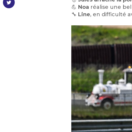
💪
Noa
réalise une bel
🔧
Line
, en difficulté 