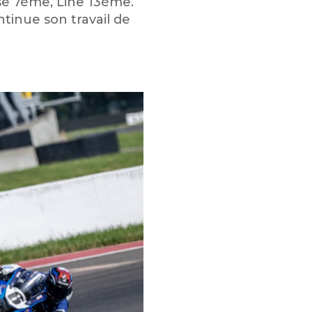
sse 7ème, Line 13ème.
ntinue son travail de