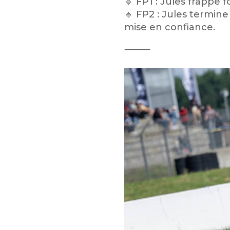
🔹 FP1 : Jules frappe 
🔹 FP2 : Jules termine
mise en confiance.
⸻