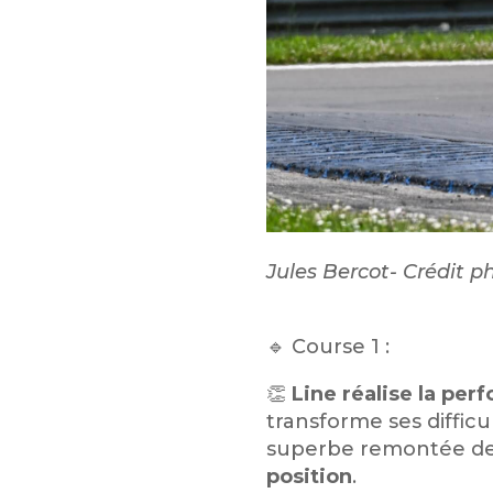
Jules Bercot- Crédit ph
🔹 Course 1 :
👏
Line réalise la per
transforme ses difficu
superbe remontée depu
position
.