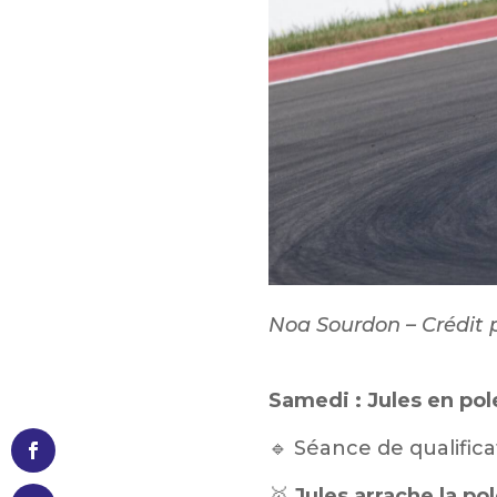
Noa Sourdon – Crédit p
Samedi : Jules en pol
🔹 Séance de qualifica
🥇
Jules arrache la po