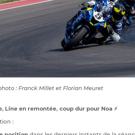
hoto : Franck Millet et Florian Meuret
e, Line en remontée, coup dur pour Noa ⚡️
tion :
le position
dans les derniers instants de la séanc