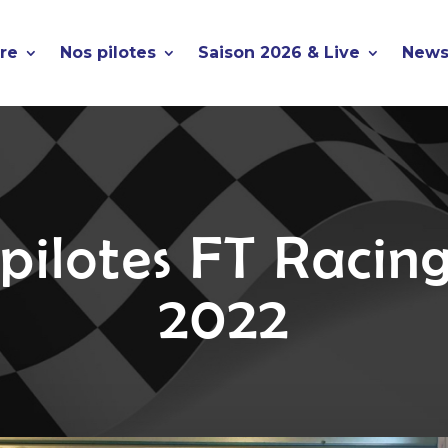
ire
Nos pilotes
Saison 2026 & Live
News
s pilotes FT Raci
2022