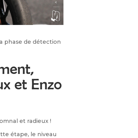
la phase de détection
ément,
x et Enzo
tomnal et radieux !
te étape, le niveau